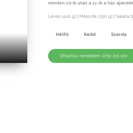
minden 10-ik után a 11-ik a ház ajándé
Leves (440 g) | Második (350 g) | Saláta (
Hétfő
Kedd
Szerda
Házhoz rendelem: 0751 215 100