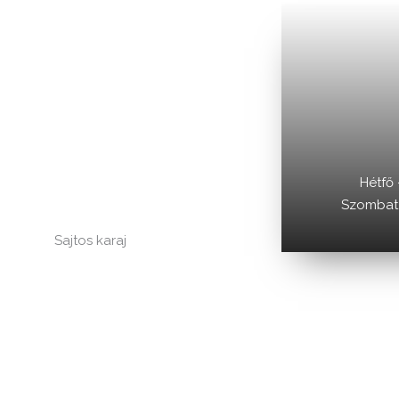
Hétfő 
Szombat -