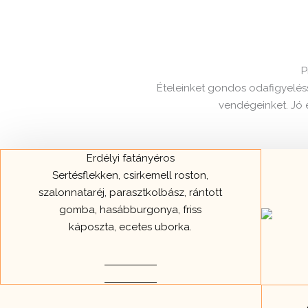
P
Ételeinket gondos odafigyeléss
vendégeinket. Jó 
Erdélyi fatányéros
Sertésflekken, csirkemell roston,
szalonnataréj, parasztkolbász, rántott
gomba, hasábburgonya, friss
káposzta, ecetes uborka.