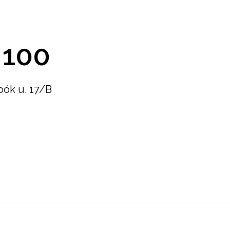
 100
bók u. 17/B