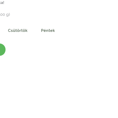
ka!
100 g)
Csütörtök
Péntek