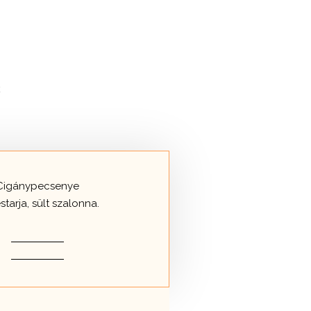
k
Cigánypecsenye
starja, sült szalonna.