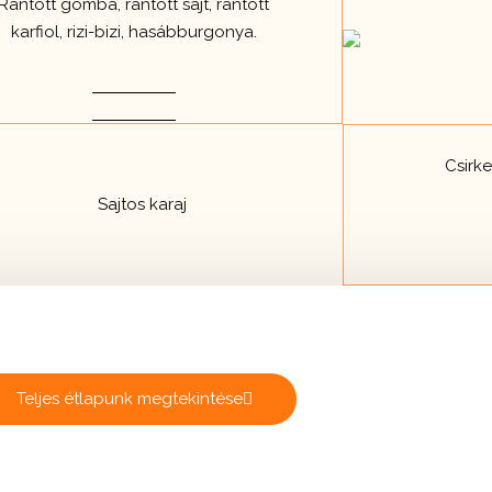
Rántott gomba, rántott sajt, rántott
karfiol, rizi-bizi, hasábburgonya.
Csirke
Teljes étlapunk megtekintése