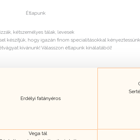
Étlapunk
izzák, kétszemélyes tálak, levesek
el készítjük, hogy igazán finom specialitásokkal kényeztessün
étvágyat kívánunk! Válasszon étlapunk kínálatából!
Serté
Vega tál