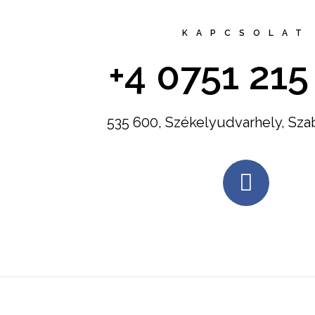
KAPCSOLAT
+4 0751 215
535 600, Székelyudvarhely, Sza
F
a
c
e
b
o
o